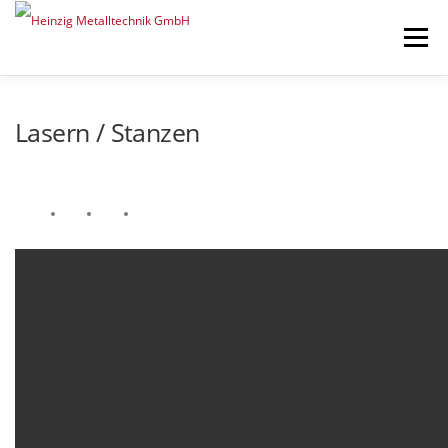
Zum Inhalt springen
Menü
START
ÜBER UNS
LEISTUNGEN
ENGAGEMENT
NEWS
Lasern / Stanzen
KONTAKT
UMWELT
KARRIERE
HEINZIG|GROUP