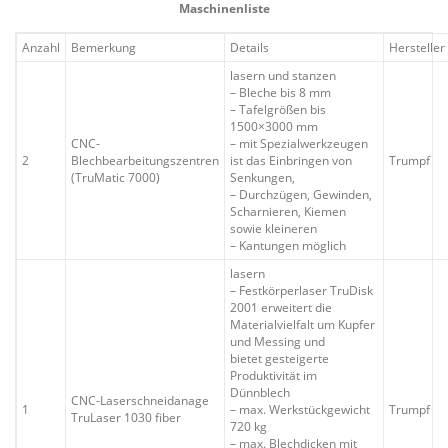
Maschinenliste
Anzahl
Bemerkung
Details
Hersteller
lasern und stanzen
– Bleche bis 8 mm
– Tafelgrößen bis
1500×3000 mm
CNC-
– mit Spezialwerkzeugen
2
Blechbearbeitungszentren
ist das Einbringen von
Trumpf
(TruMatic 7000)
Senkungen,
– Durchzügen, Gewinden,
Scharnieren, Kiemen
sowie kleineren
– Kantungen möglich
lasern
– Festkörperlaser TruDisk
2001 erweitert die
Materialvielfalt um Kupfer
und Messing und
bietet gesteigerte
Produktivität im
Dünnblech
CNC-Laserschneidanage
1
– max. Werkstückgewicht
Trumpf
TruLaser 1030 fiber
720 kg
– max. Blechdicken mit