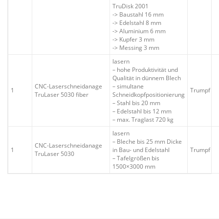
TruDisk 2001
-> Baustahl 16 mm
-> Edelstahl 8 mm
-> Aluminium 6 mm
-> Kupfer 3 mm
-> Messing 3 mm
lasern
– hohe Produktivität und
Qualität in dünnem Blech
CNC-Laserschneidanage
– simultane
1
Trumpf
TruLaser 5030 fiber
Schneidkopfpositionierung
– Stahl bis 20 mm
– Edelstahl bis 12 mm
– max. Traglast 720 kg
lasern
– Bleche bis 25 mm Dicke
CNC-Laserschneidanage
1
in Bau- und Edelstahl
Trumpf
TruLaser 5030
– Tafelgrößen bis
1500×3000 mm