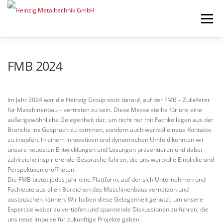
Zum Inhalt springen
Menü
START
ÜBER UNS
LEISTUNGEN
ENGAGEMENT
NEWS
FMB 2024
KONTAKT
UMWELT
KARRIERE
HEINZIG|GROUP
Im Jahr 2024 war die Heinzig Group stolz darauf, auf der FMB – Zulieferer
für Maschinenbau – vertreten zu sein. Diese Messe stellte für uns eine
außergewöhnliche Gelegenheit dar, um nicht nur mit Fachkollegen aus der
Branche ins Gespräch zu kommen, sondern auch wertvolle neue Kontakte
zu knüpfen. In einem innovativen und dynamischen Umfeld konnten wir
unsere neuesten Entwicklungen und Lösungen präsentieren und dabei
zahlreiche inspirierende Gespräche führen, die uns wertvolle Einblicke und
Perspektiven eröffneten.
Die FMB bietet jedes Jahr eine Plattform, auf der sich Unternehmen und
Fachleute aus allen Bereichen des Maschinenbaus vernetzen und
austauschen können. Wir haben diese Gelegenheit genutzt, um unsere
Expertise weiter zu vertiefen und spannende Diskussionen zu führen, die
uns neue Impulse für zukünftige Projekte gaben.