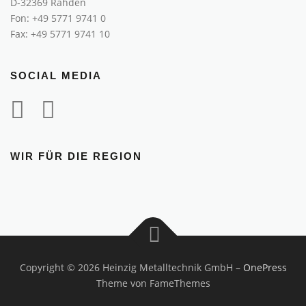
D-32369 Rahden
Fon:
+49 5771 9741 0
Fax: +49 5771 9741 10
SOCIAL MEDIA
WIR FÜR DIE REGION
Copyright © 2026 Heinzig Metalltechnik GmbH
–
OnePress
Theme von FameThemes