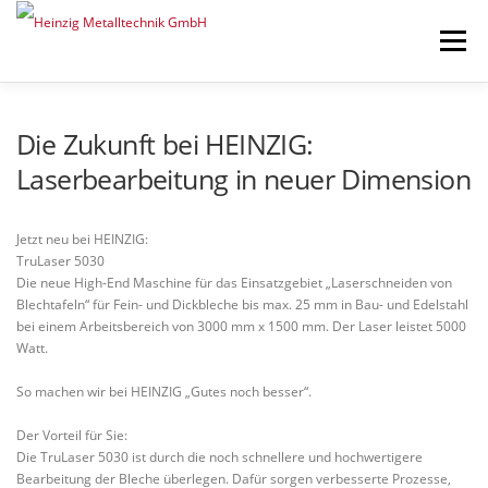
Zum Inhalt springen
Menü
START
ÜBER UNS
LEISTUNGEN
ENGAGEMENT
NEWS
Die Zukunft bei HEINZIG:
Laserbearbeitung in neuer Dimension
KONTAKT
UMWELT
KARRIERE
HEINZIG|GROUP
Jetzt neu bei HEINZIG:
TruLaser 5030
Die neue High-End Maschine für das Einsatzgebiet „Laserschneiden von
Blechtafeln“ für Fein- und Dickbleche bis max. 25 mm in Bau- und Edelstahl
bei einem Arbeitsbereich von 3000 mm x 1500 mm. Der Laser leistet 5000
Watt.
So machen wir bei HEINZIG „Gutes noch besser“.
Der Vorteil für Sie:
Die TruLaser 5030 ist durch die noch schnellere und hochwertigere
Bearbeitung der Bleche überlegen. Dafür sorgen verbesserte Prozesse,